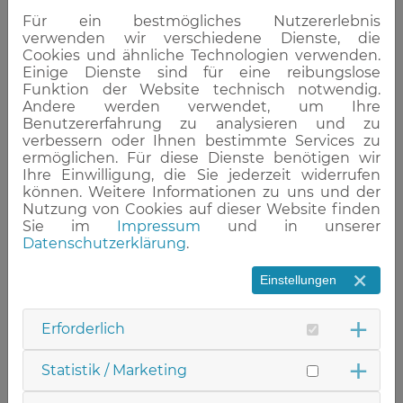
PflegeCampus nahm am 25.
Für ein bestmögliches Nutzererlebnis
Leukämielauf teil.
verwenden wir verschiedene Dienste, die
Cookies und ähnliche Technologien verwenden.
Einige Dienste sind für eine reibungslose
Funktion der Website technisch notwendig.
Andere werden verwendet, um Ihre
Benutzererfahrung zu analysieren und zu
verbessern oder Ihnen bestimmte Services zu
ermöglichen. Für diese Dienste benötigen wir
Ihre Einwilligung, die Sie jederzeit widerrufen
können. Weitere Informationen zu uns und der
Nutzung von Cookies auf dieser Website finden
Sie im
Impressum
und in unserer
Datenschutzerklärung
.
Einstellungen
Erforderlich
Ambitioniert für die Heilung und die
eigene Fitness nahmen Auszubildende
Statistik / Marketing
und Lehrer am 25. Leukämielauf teil. Bei
perfektem Wetter und