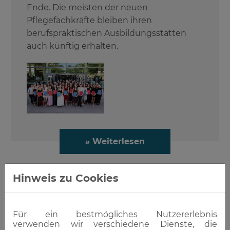
Ende. Die meisten der neuen
Pflegefachkräfte bleiben ihren
berufspraktischen Ausbildungsstätten
auch künftig erhalten.
» Weiterlesen
Hinweis zu Cookies
23.04.2026
WILLKOMMEN "NUOVI AMICI"
Für ein bestmögliches Nutzererlebnis
verwenden wir verschiedene Dienste, die