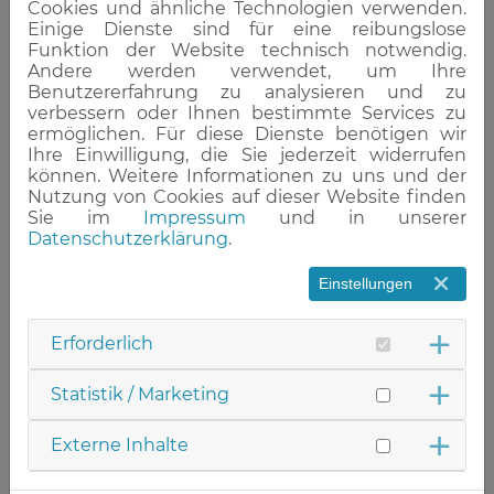
Unsere neue Klasse stellt sich vor:
Cookies und ähnliche Technologien verwenden.
Einige Dienste sind für eine reibungslose
Funktion der Website technisch notwendig.
Andere werden verwendet, um Ihre
Benutzererfahrung zu analysieren und zu
verbessern oder Ihnen bestimmte Services zu
ermöglichen. Für diese Dienste benötigen wir
Ihre Einwilligung, die Sie jederzeit widerrufen
können. Weitere Informationen zu uns und der
Nutzung von Cookies auf dieser Website finden
Sie im
Impressum
und in unserer
» Weiterlesen
Datenschutzerklärung
.
Einstellungen
14.04.2026
Erforderlich
BRÜCKEN BAUEN - PFLEGE MIT
Statistik / Marketing
WIRKUNG
Externe Inhalte
Pflege baut Brücken und schafft
Perspektiven: Wie engagierte Pflege