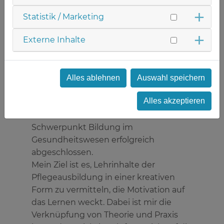
Fachweiterbildung für Nephrologie bzw.
Dialyse. Die Herausforderung, meine
Statistik / Marketing
beruflichen Erfahrungen als
Externe Inhalte
Praxisanleiter an Pflegeschüler und -
schülerinnen weiterzugeben,
motivierte mich ein Studium der
Berufspädagogik an der
Alles ablehnen
Auswahl speichern
Fachhochschule Münster
Alles akzeptieren
aufzunehmen. Seit September 2022
habe ich nun mein Masterstudium mit
Schwerpunkt Bildung im
Gesundheitswesen erfolgreich
abgeschlossen.
Mein Ziel ist es, Lehrinhalte der
Pflegeausbildung in einer kreativen
Form zu vermitteln, die Motivation auf
das Lernen weckt. Dabei ist mir die
Verknüpfung von Theorie und Praxis