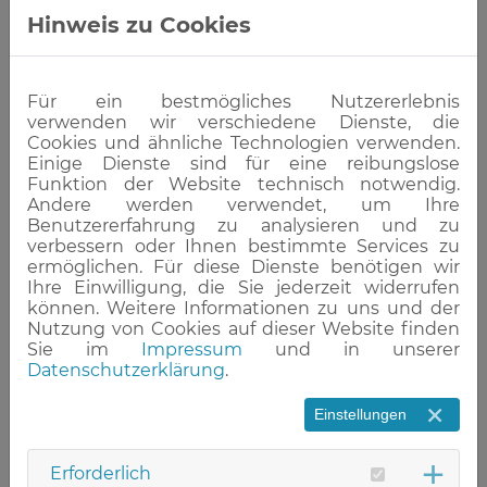
Hinweis zu Cookies
Für ein bestmögliches Nutzererlebnis
verwenden wir verschiedene Dienste, die
Cookies und ähnliche Technologien verwenden.
Einige Dienste sind für eine reibungslose
Funktion der Website technisch notwendig.
Servus & Moin!
Andere werden verwendet, um Ihre
Benutzererfahrung zu analysieren und zu
verbessern oder Ihnen bestimmte Services zu
Mein Name ist Michael Rechtin. In
ermöglichen. Für diese Dienste benötigen wir
meiner langjährigen Tätigkeit als
Ihre Einwilligung, die Sie jederzeit widerrufen
examinierter Gesundheits- und
können. Weitere Informationen zu uns und der
Nutzung von Cookies auf dieser Website finden
Krankenpfleger im Raum
Sie im
Impressum
und in unserer
Osnabrück/Münster im nördlichen Teil
Datenschutzerklärung
.
Deutschlands konnte ich in vielfältigen
pflegerischen Versorgungsgebieten
Einstellungen
Erfahrungen sammeln. Ich absolvierte
dabei unter anderem eine
Erforderlich