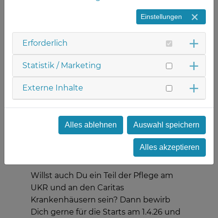
haben über 50 motivierte angehende
Pflegefachfrauen und -männer des
Einstellungen
Uniklinikums und der Caritas
Krankenhäuser St. Josef und St. Maria
Erforderlich
sowie 13 angehende
Statistik / Marketing
Krankenpflegehelfer/innen der Caritas-
Häuser ihre Ausbildung an unseren
Externe Inhalte
Berufsfachschulen gestartet! Wir
begrüßen Euch alle sehr herzlich bei
uns und wünsche allen eine tolle
Alles ablehnen
Auswahl speichern
Startzeit, viele gute Eindrücke und
immer Spaß in Theorie und Praxis. Wir
Alles akzeptieren
freuen uns, dass ihr da seid!
Willst auch Du ein Teil der Pflege am
UKR und an den Caritas
Krankenhäusern sein? Dann bewirb
Dich gerne für die Starts am 1.4.26 und